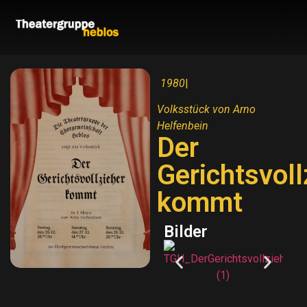
1980
|
Volksstück von Arno
Helfenbein
Der
Gerichtsvoll
kommt
Bilder