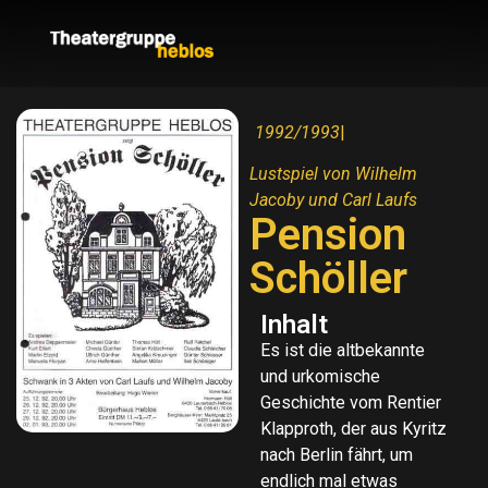
1992/1993
|
Lustspiel von Wilhelm
Jacoby und Carl Laufs
Pension
Schöller
Inhalt
Es ist die altbekannte
und urkomische
Geschichte vom Rentier
Klapproth, der aus Kyritz
nach Berlin fährt, um
endlich mal etwas