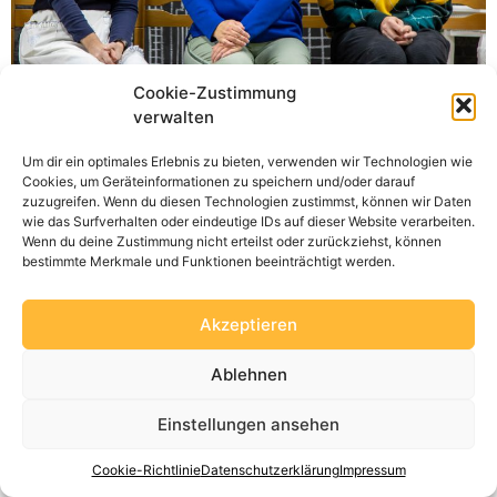
Cookie-Zustimmung
Es fühlt sich an, als wäre gerade erst der Vorhang der
verwalten
letzten Vorstellung gefallen – dabei ist es schon beinahe
Um dir ein optimales Erlebnis zu bieten, verwenden wir Technologien wie
ein ganzes Jahr her. Und damit steht auch schon die
Cookies, um Geräteinformationen zu speichern und/oder darauf
neue Saison vor der Tür – und die Proben laufen an.
zuzugreifen. Wenn du diesen Technologien zustimmst, können wir Daten
wie das Surfverhalten oder eindeutige IDs auf dieser Website verarbeiten.
Wenn du deine Zustimmung nicht erteilst oder zurückziehst, können
bestimmte Merkmale und Funktionen beeinträchtigt werden.
Datenschutzerklärung
Impressum
Cookie-Richtlinie (EU)
Akzeptieren
Ablehnen
Einstellungen ansehen
Cookie-Richtlinie
Datenschutzerklärung
Impressum